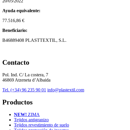
20/05/2022
Ayuda equivalente:
77.516,86 €
Beneficiario:
B46889408 PLASTTEXTIL, S.L.
Contacto
Pol. Ind. C/ La costera, 7
46869 Atzeneta d’Albaida
Tel. (+34) 96 235 90 01
info@plastextil.com
Productos
NEW!
ZIMA
Tejidos antigranizo
Tejidos revestimiento de suelo